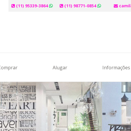
(11) 95339-3864
(11) 98771-0854
camil
Comprar
Alugar
Informaçõe