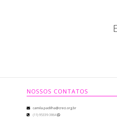
NOSSOS CONTATOS
camila.padilha@creci.org.br
(11) 95339-3864