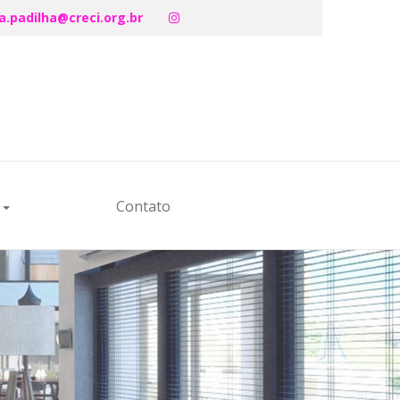
a.padilha@creci.org.br
s
Contato