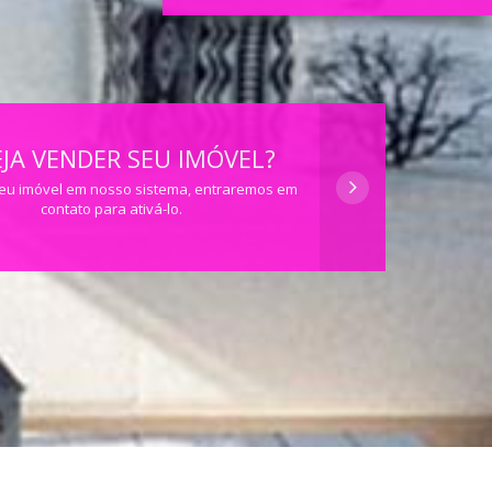
JA VENDER SEU IMÓVEL?
eu imóvel em nosso sistema, entraremos em
contato para ativá-lo.