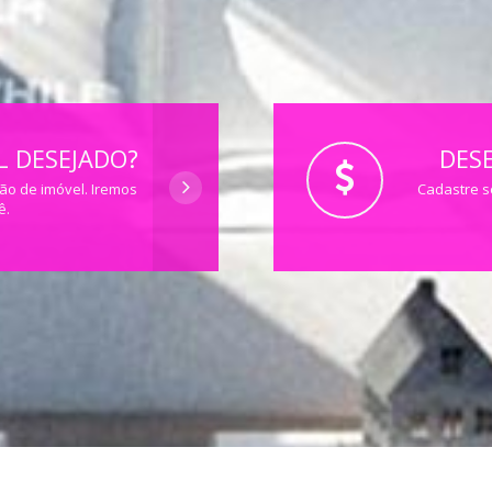
 DESEJADO?
DESE
ção de imóvel. Iremos
Cadastre s
ê.