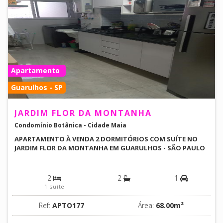
Apartamento
Guarulhos - SP
JARDIM FLOR DA MONTANHA
Condomínio Botânica - Cidade Maia
APARTAMENTO À VENDA 2 DORMITÓRIOS COM SUÍTE NO
JARDIM FLOR DA MONTANHA EM GUARULHOS - SÃO PAULO
2
2
1
1 suíte
Ref:
APTO177
Área:
68.00m²