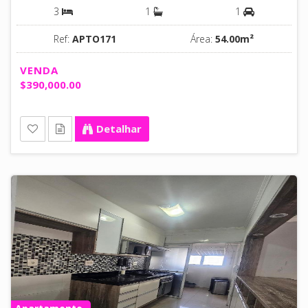
3
1
1
Ref:
APTO171
Área:
54.00m²
VENDA
$390,000.00
Detalhar