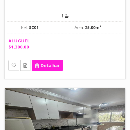
1
Ref:
SC01
Área:
25.00m²
ALUGUEL
$1,300.00
Detalhar