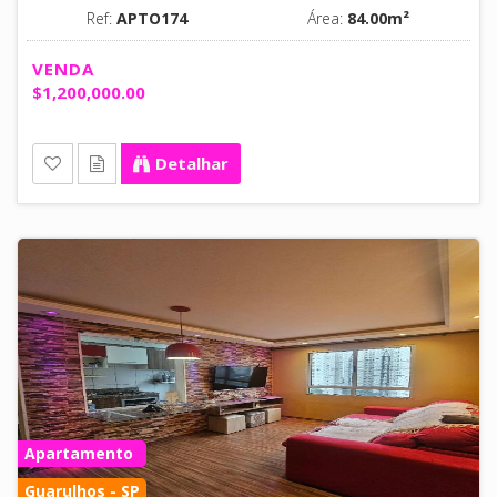
Ref:
APTO174
Área:
84.00m²
VENDA
$1,200,000.00
Detalhar
Apartamento
Guarulhos - SP